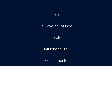
Inicio
La Llave del Mundo
Laboratorio
Influencer Pro
Exitosamente
Libertad X
Matrix Mundial
Asesorías personalizadas
Aula