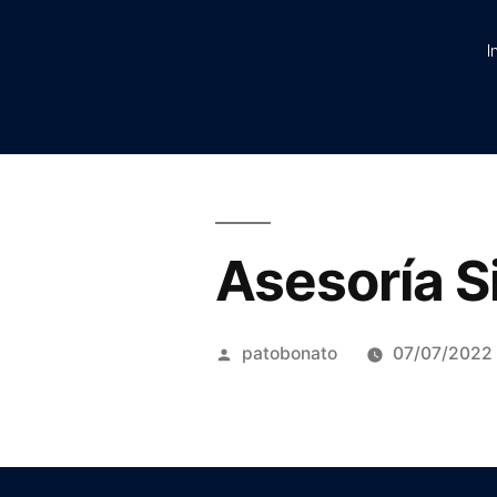
I
Asesoría S
patobonato
07/07/2022