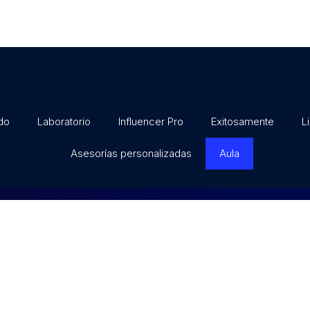
do
Laboratorio
Influencer Pro
Exitosamente
L
Asesorías personalizadas
Aula
to Bonato © | Todos los derechos reservados