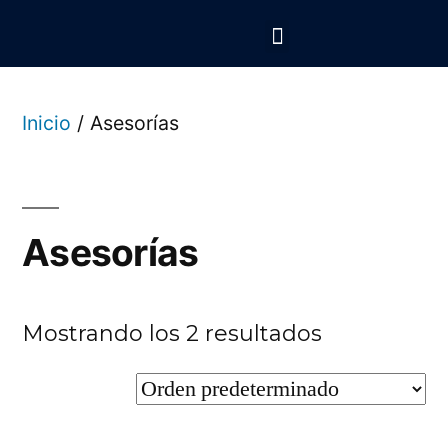
La Llave del Mundo
Asesorías personalizadas
Inicio
/ Asesorías
Asesorías
Mostrando los 2 resultados