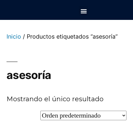
La Llave del Mundo
Asesorías personalizadas
Inicio
/ Productos etiquetados “asesoría”
asesoría
Mostrando el único resultado